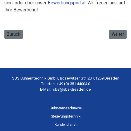
sein.
oder über unser
Bewerbungsportal
. Wir freuen uns, auf
Ihre Bewerbung!
Vorheriger Beitrag: Duales Studium zum Bachelor of Engineering 
Nächster 
Zurück
Weiter
SBS Bühnentechnik GmbH, Bosewitzer Str. 20, 01259 Dresden
Telefon: +49 (0) 351 44004 0
E-Mail:
sbs@sbs-dresden.de
Bühnenmaschinerie
Steuerungstechnik
Kundendienst